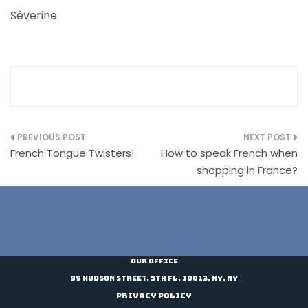
Séverine
Post
French Tongue Twisters!
How to speak French when
navigation
shopping in France?
Our Office
99 Hudson Street, 5th Fl, 10013, NY, NY
Privacy Policy